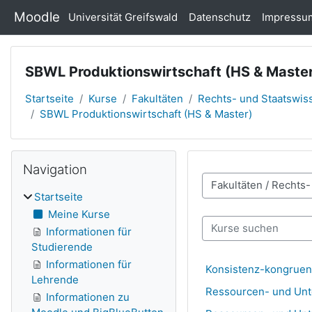
Zum Hauptinhalt
Moodle
Universität Greifswald
Datenschutz
Impressu
SBWL Produktionswirtschaft (HS & Maste
Startseite
Kurse
Fakultäten
Rechts- und Staatswiss
SBWL Produktionswirtschaft (HS & Master)
Navigation überspringen
Blöcke
Navigation
Kursbereiche
Startseite
Meine Kurse
Kurse suchen
Informationen für
Studierende
Informationen für
Konsistenz-kongruenz
Lehrende
Ressourcen- und Unt
Informationen zu