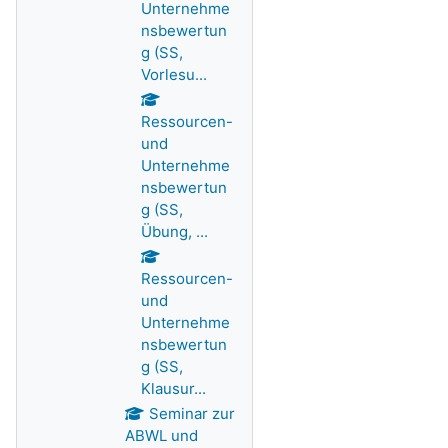
Unternehme
nsbewertun
g (SS,
Vorlesu...
Ressourcen-
und
Unternehme
nsbewertun
g (SS,
Übung, ...
Ressourcen-
und
Unternehme
nsbewertun
g (SS,
Klausur...
Seminar zur
ABWL und