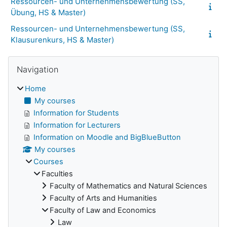
Ressourcen- und Unternehmensbewertung (SS,
Übung, HS & Master)
Ressourcen- und Unternehmensbewertung (SS,
Klausurenkurs, HS & Master)
Skip Navigation
Blocks
Navigation
Home
My courses
Information for Students
Information for Lecturers
Information on Moodle and BigBlueButton
My courses
Courses
Faculties
Faculty of Mathematics and Natural Sciences
Faculty of Arts and Humanities
Faculty of Law and Economics
Law