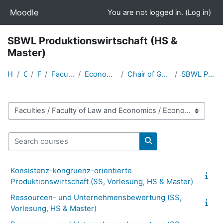
Skip to main content
Moodle
You are not logged in. (
Log in
)
SBWL Produktionswirtschaft (HS &
Master)
Home
Courses
Faculties
Faculty of Law and Economics
Economics and Business Administration
Chair of General Business Administration: Producti...
SBWL Produktionswirtschaft (HS & Master)
Course categories
Search courses
Search courses
Konsistenz-kongruenz-orientierte
Produktionswirtschaft (SS, Vorlesung, HS & Master)
Ressourcen- und Unternehmensbewertung (SS,
Vorlesung, HS & Master)