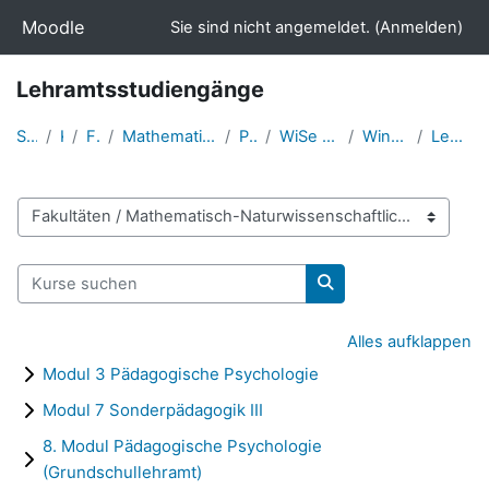
Zum Hauptinhalt
Moodle
Sie sind nicht angemeldet. (
Anmelden
)
Lehramtsstudiengänge
Startseite
Kurse
Fakultäten
Mathematisch-Naturwissenschaftliche Fakultät
Psychologie
WiSe 2020/21 bis WiSe 2024/25
Wintersemester 2024/25
Lehramtsstudiengänge
Kursbereiche
Kurse suchen
Kurse suchen
Alles aufklappen
Modul 3 Pädagogische Psychologie
Modul 7 Sonderpädagogik III
8. Modul Pädagogische Psychologie
(Grundschullehramt)