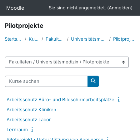
Zum Hauptinhalt
Moodle
Sie sind nicht angemeldet. (
Anmelden
)
Pilotprojekte
Startseite
Kurse
Fakultäten
Universitätsmedizin
Pilotprojekte
Kursbereiche
Kurse suchen
Kurse suchen
Arbeitsschutz Büro- und Bildschirmarbeitsplätze
Arbeitsschutz Kliniken
Arbeitsschutz Labor
Lernraum
Pilotprojekt - Unterstützung von Seminaren