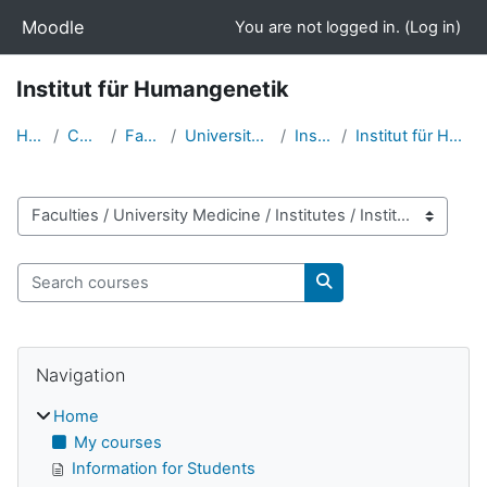
Skip to main content
Moodle
You are not logged in. (
Log in
)
Institut für Humangenetik
Home
Courses
Faculties
University Medicine
Institutes
Institut für Humangenetik
Course categories
Search courses
Search courses
Skip Navigation
Blocks
Navigation
Home
My courses
Information for Students