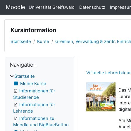
Zum Hauptinhalt
Moodle
Universität Greifswald
Datenschutz
Impressu
Kursinformation
Startseite
Kurse
Gremien, Verwaltung & zentr. Einric
Navigation überspringen
Blöcke
Navigation
Virtuelle Lehrerbil
Startseite
Meine Kurse
Das M
Informationen für
Lehre
Studierende
inter
Informationen für
digita
Lehrende
Informationen zu
Am Mi
Moodle und BigBlueButton
Angeb