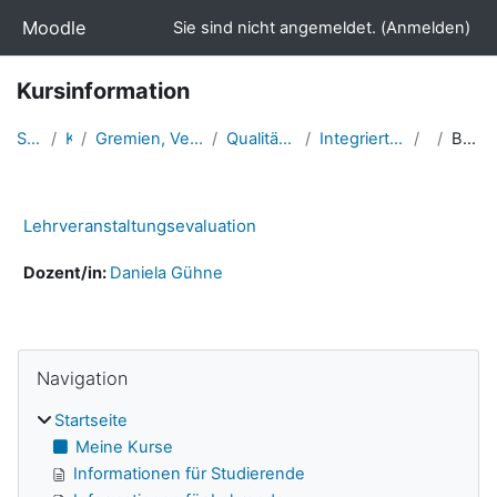
Zum Hauptinhalt
Moodle
Sie sind nicht angemeldet. (
Anmelden
)
Kursinformation
Startseite
Kurse
Gremien, Verwaltung & zentr. Einrichtungen
Qualität in Studium und Lehre
Integrierte Qualitätssicherung (IQS)
LVE
Beschreibung
Lehrveranstaltungsevaluation
Dozent/in:
Daniela Gühne
Navigation überspringen
Blöcke
Navigation
Startseite
Meine Kurse
Informationen für Studierende