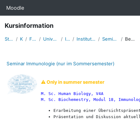
Zum Hauptinhalt
Moodle
Kursinformation
Startseite
Kurse
Fakultäten
Universitätsmedizin
Institute
Institut für Immunologie
Seminar Immunol (S)
Beschreibung
Seminar Immunologie (nur im Sommersemester)
⚠️ Only in summer semester
M. Sc. Human Biology, V4A

M. Sc. Biochemestry, Modul 18, Immunolo
Präsentation und Diskussion aktuel