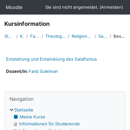
Zum Hauptinhalt
Moodle
Sie sind nicht angemeldet. (
Anmelden
)
Kursinformation
Startseite
Kurse
Fakultäten
Theologische Fakultät
Religionswissenschaft
Salafismus
Beschreibung
Entstehung und Entwicklung des Salafismus
Dozent/in:
Farid Suleiman
Navigation überspringen
Blöcke
Navigation
Startseite
Meine Kurse
Informationen für Studierende