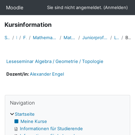
Zum Hauptinhalt
Moodle
Sie sind nicht angemeldet. (
Anmelden
)
Kursinformation
Startseite
Kurse
Fakultäten
Mathematisch-Naturwissenschaftliche Fakultät
Mathematik und Informatik
Juniorprofessur Indextheorie und Grobgeometrie
Leseseminar
Beschreibung
Leseseminar Algebra / Geometrie / Topologie
Dozent/in:
Alexander Engel
Navigation überspringen
Blöcke
Navigation
Startseite
Meine Kurse
Informationen für Studierende