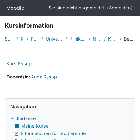
Zum Hauptinhalt
Moodle
Sie sind nicht angemeldet. (
Anmelden
)
Kursinformation
Startseite
Kurse
Fakultäten
Universitätsmedizin
Kliniken/Polikliniken
Neurologie
Kurs Rysop
Beschreibung
Kurs Rysop
Dozent/in:
Anna Rysop
Navigation überspringen
Blöcke
Navigation
Startseite
Meine Kurse
Informationen für Studierende