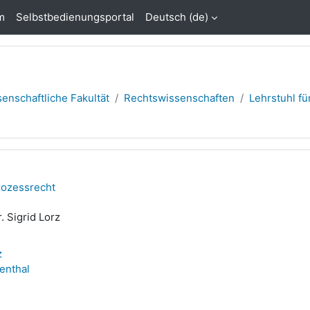
m
Selbstbedienungsportal
Deutsch ‎(de)‎
enschaftliche Fakultät
Rechtswissenschaften
Lehrstuhl fü
prozessrecht
r. Sigrid Lorz
z
enthal