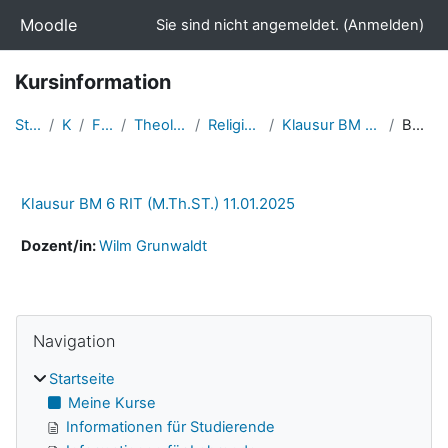
Zum Hauptinhalt
Moodle
Sie sind nicht angemeldet. (
Anmelden
)
Kursinformation
Startseite
Kurse
Fakultäten
Theologische Fakultät
Religionswissenschaft
Klausur BM 6 RIT (M.Th.ST.) 11.01.2025
Beschreibung
Klausur BM 6 RIT (M.Th.ST.) 11.01.2025
Dozent/in:
Wilm Grunwaldt
Navigation überspringen
Blöcke
Navigation
Startseite
Meine Kurse
Informationen für Studierende