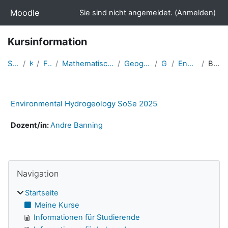
Zum Hauptinhalt
Moodle
Sie sind nicht angemeldet. (
Anmelden
)
Kursinformation
Startseite
Kurse
Fakultäten
Mathematisch-Naturwissenschaftliche Fakultät
Geographie und Geologie
Geologie
EnvHydrogeol 2025
Beschreibung
Environmental Hydrogeology SoSe 2025
Dozent/in:
Andre Banning
Navigation überspringen
Blöcke
Navigation
Startseite
Meine Kurse
Informationen für Studierende