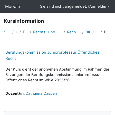
Zum Hauptinhalt
Moodle
Sie sind nicht angemeldet. (
Anmelden
)
Kursinformation
Startseite
Kurse
Fakultäten
Rechts- und Staatswissenschaftliche Fakultät
Rechtswissenschaften
BK Juniorprofessur ÖR
Beschreibung
Berufungskommission Juniorprofessur Öffentliches
Recht
Der Kurs dient der anonymen Abstimmung im Rahmen der
Sitzungen der Berufungskommission Juniorprofessur
Öffentliches Recht im WiSe 2025/26.
Dozent/in:
Catharina Caspari
Navigation überspringen
Blöcke