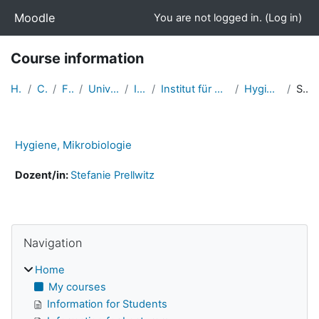
Skip to main content
Moodle
You are not logged in. (
Log in
)
Course information
Home
Courses
Faculties
University Medicine
Institutes
Institut für Hygiene und Umweltmedizin
Hygiene, Mikrobiologie
Summary
Hygiene, Mikrobiologie
Dozent/in:
Stefanie Prellwitz
Skip Navigation
Blocks
Navigation
Home
My courses
Information for Students