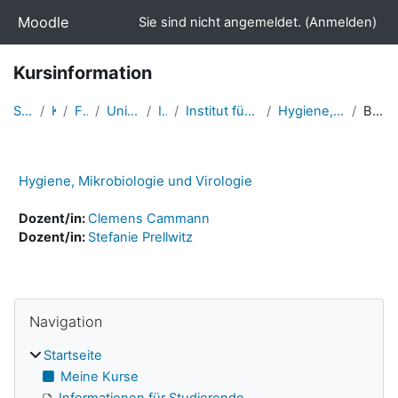
Zum Hauptinhalt
Moodle
Sie sind nicht angemeldet. (
Anmelden
)
Kursinformation
Startseite
Kurse
Fakultäten
Universitätsmedizin
Institute
Institut für Hygiene und Umweltmedizin
Hygiene, Mikrobiologie und Virologie
Beschreibung
Hygiene, Mikrobiologie und Virologie
Dozent/in:
Clemens Cammann
Dozent/in:
Stefanie Prellwitz
Navigation überspringen
Blöcke
Navigation
Startseite
Meine Kurse
Informationen für Studierende