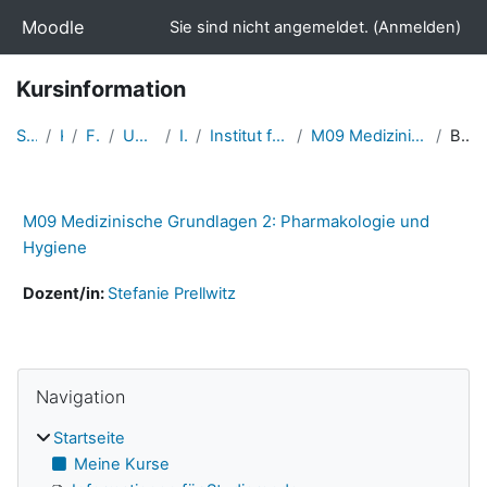
Zum Hauptinhalt
Moodle
Sie sind nicht angemeldet. (
Anmelden
)
Kursinformation
Startseite
Kurse
Fakultäten
Universitätsmedizin
Institute
Institut für Hygiene und Umweltmedizin
M09 Medizinische Grundlagen 2: Pharmakologie und H...
Beschreibung
M09 Medizinische Grundlagen 2: Pharmakologie und
Hygiene
Dozent/in:
Stefanie Prellwitz
Navigation überspringen
Blöcke
Navigation
Startseite
Meine Kurse