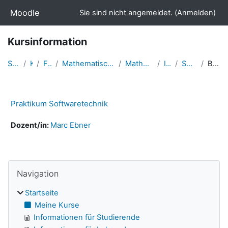
Zum Hauptinhalt
Moodle
Sie sind nicht angemeldet. (
Anmelden
)
Kursinformation
Startseite
Kurse
Fakultäten
Mathematisch-Naturwissenschaftliche Fakultät
Mathematik und Informatik
Informatik
Softwaretechnik
Beschreibung
Praktikum Softwaretechnik
Dozent/in:
Marc Ebner
Navigation überspringen
Blöcke
Navigation
Startseite
Meine Kurse
Informationen für Studierende