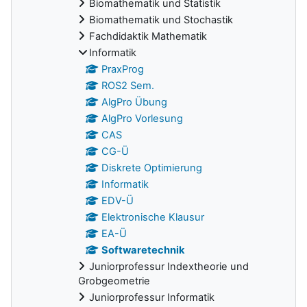
Biomathematik und Statistik
Biomathematik und Stochastik
Fachdidaktik Mathematik
Informatik
PraxProg
ROS2 Sem.
AlgPro Übung
AlgPro Vorlesung
CAS
CG-Ü
Diskrete Optimierung
Informatik
EDV-Ü
Elektronische Klausur
EA-Ü
Softwaretechnik
Juniorprofessur Indextheorie und
Grobgeometrie
Juniorprofessur Informatik