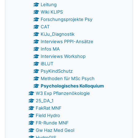
Leitung
Wiki KLIPS
Forschungsprojekte Psy
CAT
KiJu_Diagnostik
Interviews PPPI-Ansätze
Infos MA
Interviews Workshop
iBLUT
PsyKindSchutz
Methoden für MSc Psych
Psychologisches Kolloquium
W3 Exp Pflanzenökologie
25_DA_1
FakRat MNF
Field Hydro
FR-Runde MNF
Gw Haz Med Geol
HydroGIS