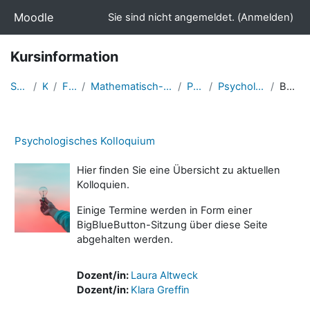
Zum Hauptinhalt
Moodle
Sie sind nicht angemeldet. (
Anmelden
)
Kursinformation
Startseite
Kurse
Fakultäten
Mathematisch-Naturwissenschaftliche Fakultät
Psychologie
Psychologisches Kolloquium
Beschreibung
Psychologisches Kolloquium
Hier finden Sie eine Übersicht zu aktuellen
Kolloquien.
Einige Termine werden in Form einer
BigBlueButton-Sitzung über diese Seite
abgehalten werden.
Dozent/in:
Laura Altweck
Dozent/in:
Klara Greffin