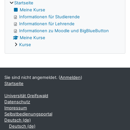
Startseite
Meine Kurse
Informationen für Studierende
Informationen für Lehrende
Informationen zu Moodle und BigBlueButton
Meine Kurse
Kurse
Ergänzungsblöcke
Sie sind nicht angemeldet. (
Anmelden
)
Startseite
Universität Greifswald
Datenschutz
Impressum
Selbstbedienungsportal
Deutsch ‎(de)‎
Deutsch ‎(de)‎