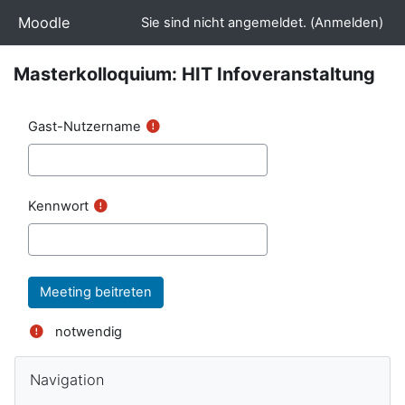
Zum Hauptinhalt
Moodle
Sie sind nicht angemeldet. (
Anmelden
)
Masterkolloquium: HIT Infoveranstaltung
Gast-Nutzername
Kennwort
notwendig
Navigation überspringen
Blöcke
Navigation