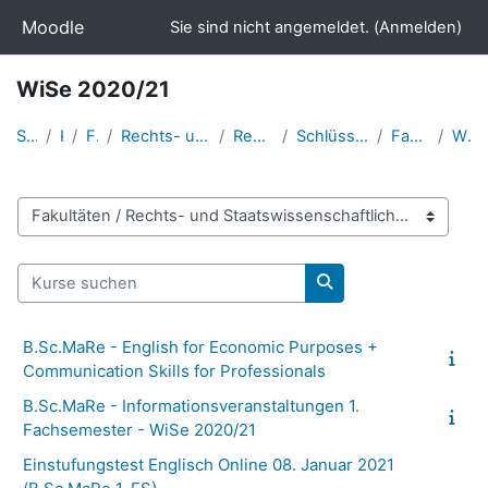
Zum Hauptinhalt
Moodle
Sie sind nicht angemeldet. (
Anmelden
)
WiSe 2020/21
Startseite
Kurse
Fakultäten
Rechts- und Staatswissenschaftliche Fakultät
Rechtswissenschaften
Schlüsselqualifikationen/Fachsprache
Fachsprache Englisch
WiSe 2020/21
Kursbereiche
Kurse suchen
Kurse suchen
B.Sc.MaRe - English for Economic Purposes +
Communication Skills for Professionals
B.Sc.MaRe - Informationsveranstaltungen 1.
Fachsemester - WiSe 2020/21
Einstufungstest Englisch Online 08. Januar 2021