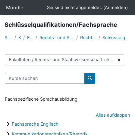
Zum Hauptinhalt
Moodle
Sie sind nicht angemeldet. (
Anmelden
)
Schlüsselqualifikationen/Fachsprache
Startseite
Kurse
Fakultäten
Rechts- und Staatswissenschaftliche Fakultät
Rechtswissenschaften
Schlüsselqualifikationen/Fachsprache
Kursbereiche
Kurse suchen
Kurse suchen
Fachspezifische Sprachausbildung
Alles aufklappen
Fachsprache Englisch
Kommunikationstechniken/Rhetorik