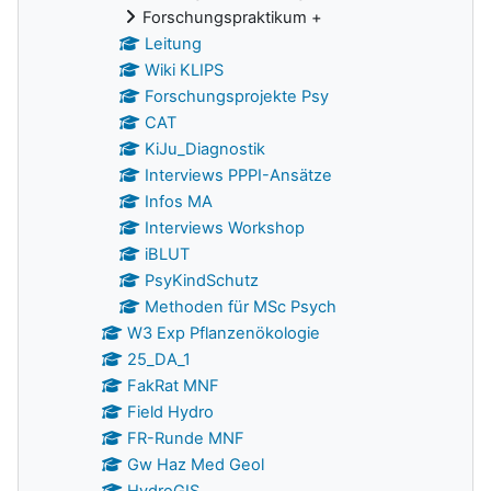
Forschungspraktikum +
Leitung
Wiki KLIPS
Forschungsprojekte Psy
CAT
KiJu_Diagnostik
Interviews PPPI-Ansätze
Infos MA
Interviews Workshop
iBLUT
PsyKindSchutz
Methoden für MSc Psych
W3 Exp Pflanzenökologie
25_DA_1
FakRat MNF
Field Hydro
FR-Runde MNF
Gw Haz Med Geol
HydroGIS