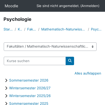
Zum Hauptinhalt
Moodle
Sie sind nicht angemeldet. (
Anmelden
)
Psychologie
Startseite
Kurse
Fakultäten
Mathematisch-Naturwissenschaftliche Fakultät
Psychologie
Kursbereiche
Kurse suchen
Kurse suchen
Alles aufklappen
Sommersemester 2026
Wintersemester 2026/27
Wintersemester 2025/26
Sommersemester 2025