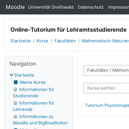
Zum Hauptinhalt
Moodle
Universität Greifswald
Datenschutz
Impressu
Online-Tutorium für Lehramtsstudierende
Startseite
Kurse
Fakultäten
Mathematisch-Naturwis
Navigation überspringen
Blöcke
Navigation
Kursbereiche
Startseite
Meine Kurse
Kurse suchen
Informationen für
Studierende
Informationen für
Tutorium Psychologie 
Lehrende
Informationen zu
Moodle und BigBlueButton