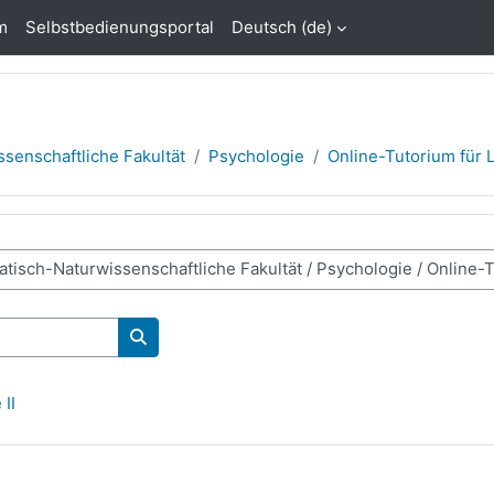
m
Selbstbedienungsportal
Deutsch ‎(de)‎
senschaftliche Fakultät
Psychologie
Online-Tutorium für
Kurse suchen
II