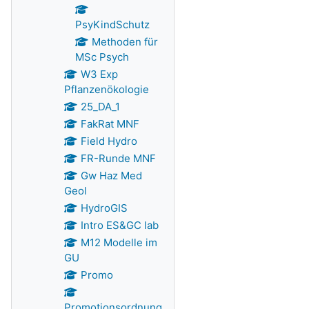
PsyKindSchutz
Methoden für
MSc Psych
W3 Exp
Pflanzenökologie
25_DA_1
FakRat MNF
Field Hydro
FR-Runde MNF
Gw Haz Med
Geol
HydroGIS
Intro ES&GC lab
M12 Modelle im
GU
Promo
Promotionsordnung