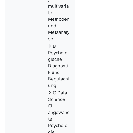
multivaria
te
Methoden
und
Metaanaly
se
B
Psycholo
gische
Diagnosti
k und
Begutacht
ung
C Data
Science
für
angewand
te
Psycholo
gie