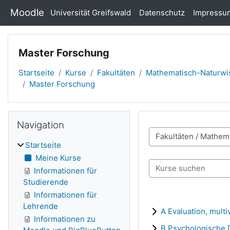
Zum Hauptinhalt
Moodle
Universität Greifswald
Datenschutz
Impressu
Master Forschung
Startseite
Kurse
Fakultäten
Mathematisch-Naturwis
Master Forschung
Navigation überspringen
Blöcke
Navigation
Kursbereiche
Startseite
Meine Kurse
Kurse suchen
Informationen für
Studierende
Informationen für
Lehrende
A Evaluation, mult
Informationen zu
B Psychologische 