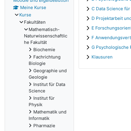
Moodle und BigBlueButton
Meine Kurse
C Data Science fü
Kurse
D Projektarbeit un
Fakultäten
E Forschungsorien
Mathematisch-
Naturwissenschaftlic
F Anwendungsvert
he Fakultät
G Psychologische 
Biochemie
Fachrichtung
Klausuren
Biologie
Geographie und
Geologie
Institut für Data
Science
Institut für
Physik
Mathematik und
Informatik
Pharmazie