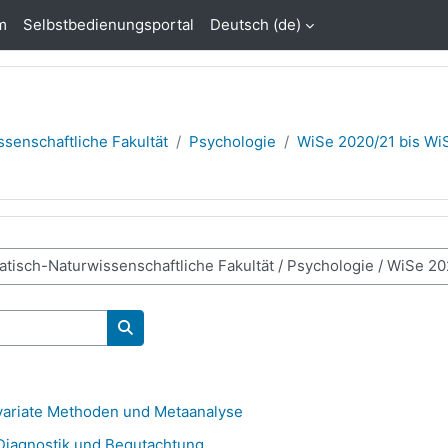
m
Selbstbedienungsportal
Deutsch ‎(de)‎
senschaftliche Fakultät
Psychologie
WiSe 2020/21 bis Wi
Kurse suchen
ivariate Methoden und Metaanalyse
Diagnostik und Begutachtung