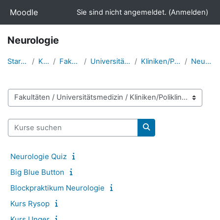
Zum Hauptinhalt
Moodle
Sie sind nicht angemeldet. (
Anmelden
)
Neurologie
Startseite
Kurse
Fakultäten
Universitätsmedizin
Kliniken/Polikliniken
Neurologie
Kursbereiche
Kurse suchen
Kurse suchen
Neurologie Quiz
Big Blue Button
Blockpraktikum Neurologie
Kurs Rysop
Kurs Unger