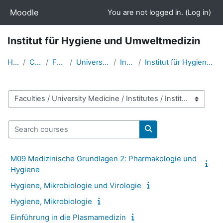
Skip to main content
Moodle
You are not logged in. (
Log in
)
Institut für Hygiene und Umweltmedizin
Home
Courses
Faculties
University Medicine
Institutes
Institut für Hygiene und Umweltmedizin
Course categories
Search courses
Search courses
M09 Medizinische Grundlagen 2: Pharmakologie und
Hygiene
Hygiene, Mikrobiologie und Virologie
Hygiene, Mikrobiologie
Einführung in die Plasmamedizin