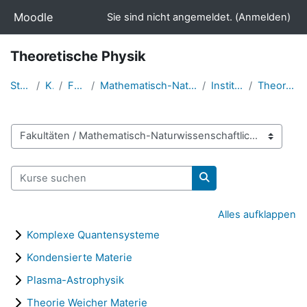
Zum Hauptinhalt
Moodle
Sie sind nicht angemeldet. (
Anmelden
)
Theoretische Physik
Startseite
Kurse
Fakultäten
Mathematisch-Naturwissenschaftliche Fakultät
Institut für Physik
Theoretische Physik
Kursbereiche
Kurse suchen
Kurse suchen
Alles aufklappen
Komplexe Quantensysteme
Kondensierte Materie
Plasma-Astrophysik
Theorie Weicher Materie