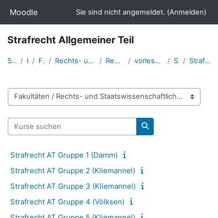
Zum Hauptinhalt
Moodle
Sie sind nicht angemeldet. (
Anmelden
)
Strafrecht Allgemeiner Teil
Startseite
Kurse
Fakultäten
Rechts- und Staatswissenschaftliche Fakultät
Rechtswissenschaften
vorlesungsbegleitende Kolloquien
Strafrecht
Strafrecht Allgemeiner Teil
Kursbereiche
Kurse suchen
Kurse suchen
Strafrecht AT Gruppe 1 (Damm)
Strafrecht AT Gruppe 2 (Kliemannel)
Strafrecht AT Gruppe 3 (Kliemannel)
Strafrecht AT Gruppe 4 (Völksen)
Strafrecht AT Gruppe 5 (Kliemannel)