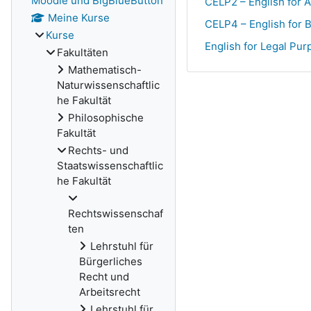
Moodle und BigBlueButton
CELP2 – English for 
Meine Kurse
CELP4 – English for 
Kurse
English for Legal Pur
Fakultäten
Mathematisch-
Naturwissenschaftlic
he Fakultät
Philosophische
Fakultät
Rechts- und
Staatswissenschaftlic
he Fakultät
Rechtswissenschaf
ten
Lehrstuhl für
Bürgerliches
Recht und
Arbeitsrecht
Lehrstuhl für