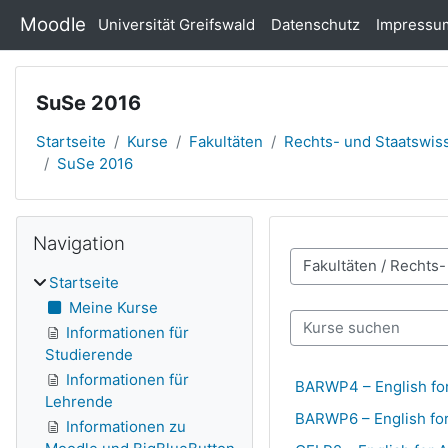
Zum Hauptinhalt
Moodle
Universität Greifswald
Datenschutz
Impressu
SuSe 2016
Startseite
Kurse
Fakultäten
Rechts- und Staatswiss
SuSe 2016
Navigation überspringen
Blöcke
Navigation
Kursbereiche
Startseite
Meine Kurse
Kurse suchen
Informationen für
Studierende
Informationen für
BARWP4 – English for
Lehrende
BARWP6 – English for
Informationen zu