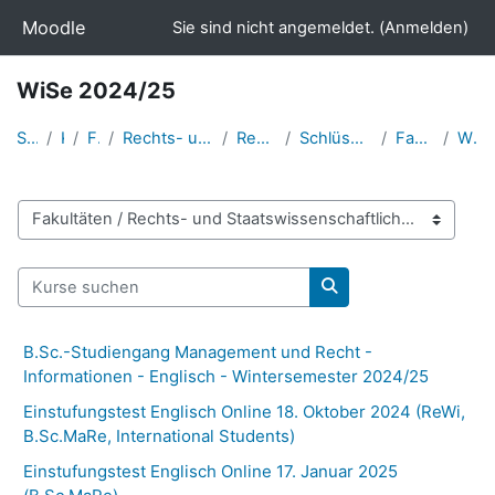
Zum Hauptinhalt
Moodle
Sie sind nicht angemeldet. (
Anmelden
)
WiSe 2024/25
Startseite
Kurse
Fakultäten
Rechts- und Staatswissenschaftliche Fakultät
Rechtswissenschaften
Schlüsselqualifikationen/Fachsprache
Fachsprache Englisch
WiSe 2024/25
Kursbereiche
Kurse suchen
Kurse suchen
B.Sc.-Studiengang Management und Recht -
Informationen - Englisch - Wintersemester 2024/25
Einstufungstest Englisch Online 18. Oktober 2024 (ReWi,
B.Sc.MaRe, International Students)
Einstufungstest Englisch Online 17. Januar 2025