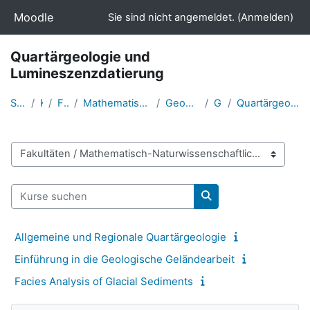
Zum Hauptinhalt
Moodle
Sie sind nicht angemeldet. (
Anmelden
)
Quartärgeologie und
Lumineszenzdatierung
Startseite
Kurse
Fakultäten
Mathematisch-Naturwissenschaftliche Fakultät
Geographie und Geologie
Geologie
Quartärgeologie und Lumineszenzdatierung
Kursbereiche
Kurse suchen
Kurse suchen
Allgemeine und Regionale Quartärgeologie
Einführung in die Geologische Geländearbeit
Facies Analysis of Glacial Sediments
Navigation überspringen